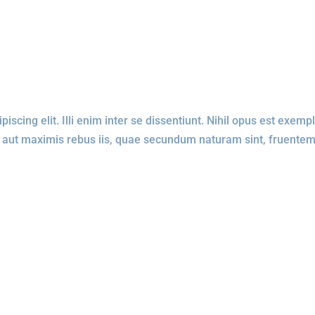
scing elit. Illi enim inter se dissentiunt. Nihil opus est exempl
 aut maximis rebus iis, quae secundum naturam sint, fruente