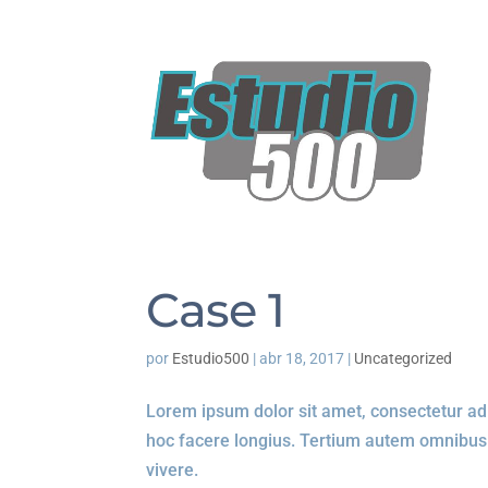
LIGUE: (11) 3476 0084 / (11) 99439-6986
PÁG
SAL
Case 1
por
Estudio500
|
abr 18, 2017
|
Uncategorized
Lorem ipsum dolor sit amet, consectetur adipi
hoc facere longius. Tertium autem omnibus
vivere.