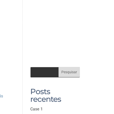
ALERIA
HOME
O ESTÚDIO
RIZED
Posts
is
recentes
m
Case 1