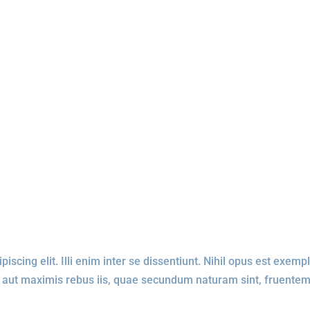
INA INICIAL
CONTATO
EQUIPAMENTOS
GALERIA
G
A 500
SALA A
SALA B
SALA C
SALA D
UNCATEGO
scing elit. Illi enim inter se dissentiunt. Nihil opus est exempl
 aut maximis rebus iis, quae secundum naturam sint, fruente